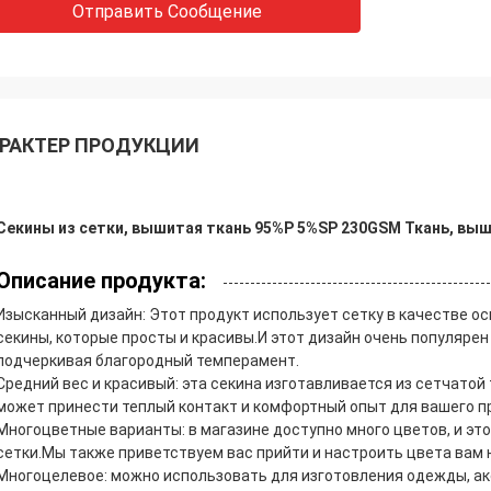
Отправить Сообщение
РАКТЕР ПРОДУКЦИИ
Секины из сетки, вышитая ткань 95%P 5%SP 230GSM Ткань, выш
Описание продукта:
Изысканный дизайн: Этот продукт использует сетку в качестве ос
секины, которые просты и красивы.И этот дизайн очень популярен 
подчеркивая благородный темперамент.
Средний вес и красивый: эта секина изготавливается из сетчатой
может принести теплый контакт и комфортный опыт для вашего п
Многоцветные варианты: в магазине доступно много цветов, и это
сетки.Мы также приветствуем вас прийти и настроить цвета вам 
Многоцелевое: можно использовать для изготовления одежды, акс