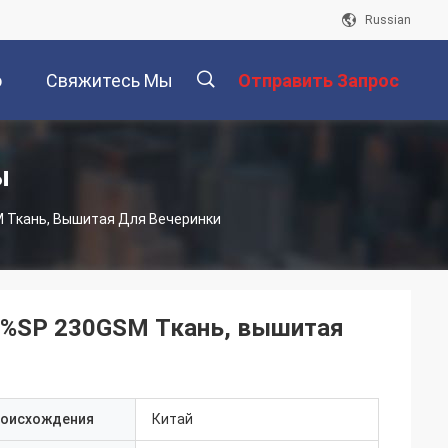
Russian
о
Свяжитесь Мы
Отправить Запрос
描
ы
M Ткань, Вышитая Для Вечеринки
述
 5%SP 230GSM Ткань, вышитая
роисхождения
Китай