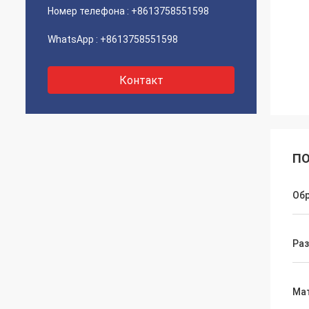
Номер телефона :
+8613758551598
WhatsApp :
+8613758551598
Контакт
ПО
Об
Ра
Ма