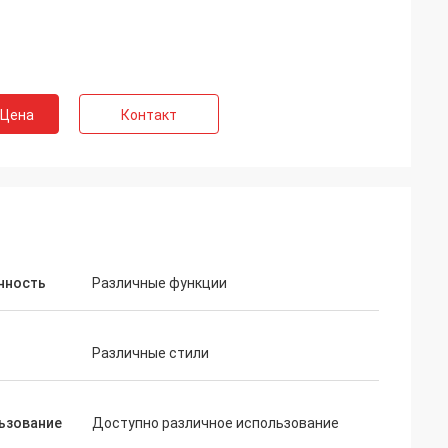
 Цена
Контакт
нность
Различные функции
Различные стили
ьзование
Доступно различное использование