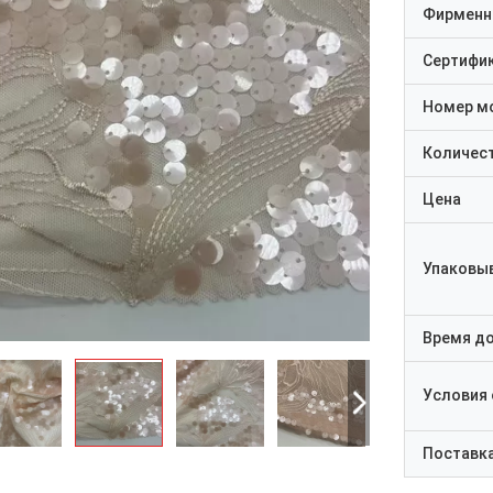
Фирменн
Сертифи
Номер м
Количест
Цена
Упаковы
Время д
Условия
Поставк