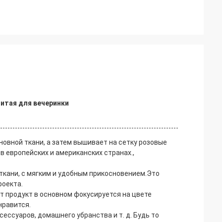
итая для вечеринки
новной ткани, а затем вышивает на сетку розовые
в европейских и американских странах.,
 ткани, с мягким и удобным прикосновением.Это
роекта.
т продукт в основном фокусируется на цвете
нравится.
ессуаров, домашнего убранства и т. д. Будь то