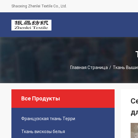
Shaoxing Zhenlei Textile Co., Ltd.
Главная Страница
/
Ткань Выши
Все Продукты
С
д
Французская ткань Терри
Ткань вискозы белья