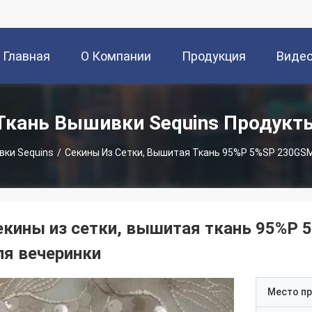
Главная
О Компании
Продукция
Виде
Страница
Ткань Вышивки Sequins Продукт
вки Sequins
/
Секины Из Сетки, Вышитая Ткань 95%P 5%SP 230GS
екины из сетки, вышитая ткань 95%P
ля вечеринки
Место п