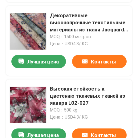
Декоративные
высокопрочные текстильные
материалы из ткани Jacquard
L02-025
MOQ：1500 метров
Цена：USD4.3/ KG
Лучшая цена
Контакты
Высокая стойкость к
цветению тканевых тканей из
яквара L02-027
MOQ：500 kg
Цена：USD4.3/ KG
Лучшая цена
Контакты