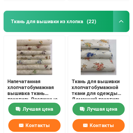
Ткань для вышивки из хлопка
(22)
Напечатанная
Ткань для вышивки
хлопчатобумажная
хлопчатобумажной
вышивка ткань
ткани для одежды
текстиль Различные
Домашний текстиль
пряжи Число
Лучшая цена
Лучшая цена
экологически чистые
M04-LK011
Контакты
Контакты