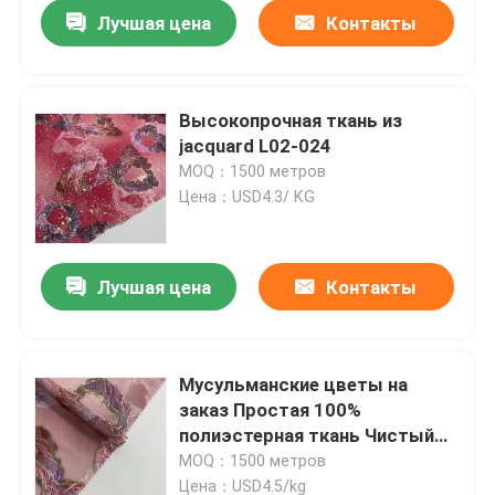
Лучшая цена
Контакты
Высокопрочная ткань из
jacquard L02-024
MOQ：1500 метров
Цена：USD4.3/ KG
Лучшая цена
Контакты
Дома
Мусульманские цветы на
заказ Простая 100%
О Компании
полиэстерная ткань Чистый
цвет Чиффон Джакард ткань
MOQ：1500 метров
Контакты
Цена：USD4.5/kg