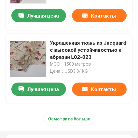
Лучшая цена
Контакты
Продукция
видео
Украшенная ткань из Jacquard
с высокой устойчивостью к
Французская ткань Терри
абразии L02-023
MOQ：1500 метров
Цена：USD3.8/ KG
Ткань вискозы белья
Лучшая цена
Контакты
Приполюсная ткань ватки
Мягкая ткань раковины
Осмотрите больше
Ткань для вышивки из хлопка