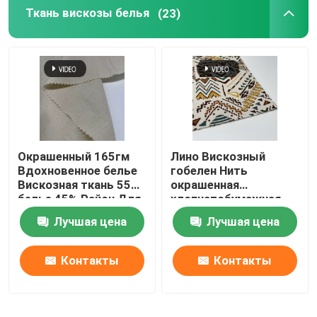
Ткань вискозы белья
(23)
Окрашенный 165гм
Лино Вискозный
Вдохновенное белье
гобелен Нить
Вискозная ткань 55%
окрашенная
белье 45% Район Для
хлопчатобумажная
женской одежды
ткань Печать
Лучшая цена
Лучшая цена
домашняя текстиль
машиномойная
Контакты
Контакты