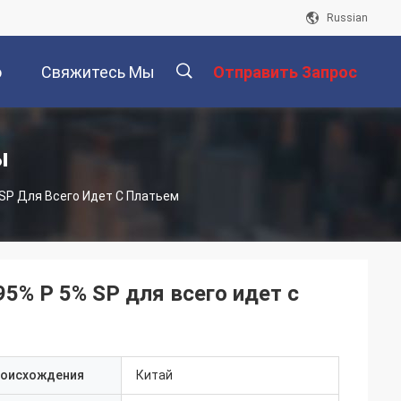
Russian
о
Свяжитесь Мы
Отправить Запрос
描
ы
SP Для Всего Идет С Платьем
述
5% P 5% SP для всего идет с
роисхождения
Китай