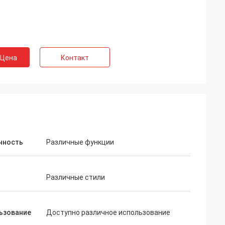
 Цена
Контакт
нность
Различные функции
Различные стили
ьзование
Доступно различное использование