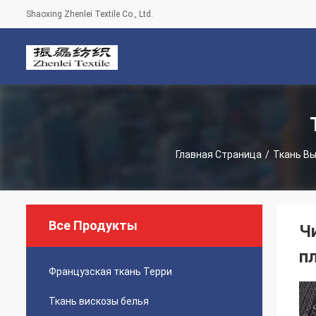
Shaoxing Zhenlei Textile Co., Ltd.
Главная Страница
/
Ткань Вы
Все Продукты
Ч
п
Французская ткань Терри
Ткань вискозы белья