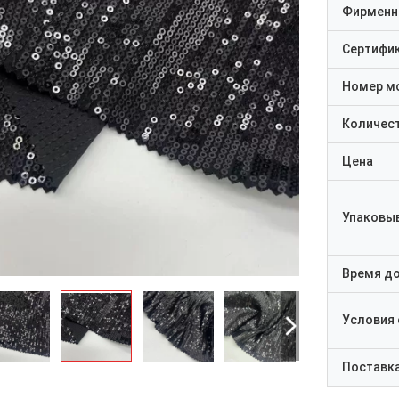
Фирменн
Сертифи
Номер м
Количест
Цена
Упаковы
Время д
Условия
Поставк