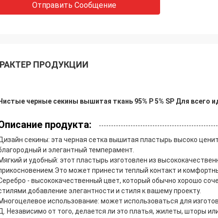
Отправить Сообщение
РАКТЕР ПРОДУКЦИИ
Чистые черные секины вышитая ткань 95% P 5% SP Для всего и
Описание продукта:
Дизайн секины: эта черная сетка вышитая пластырь высоко цени
благородный и элегантный темперамент.
Мягкий и удобный: этот пластырь изготовлен из высококачественн
прикосновением.Это может принести теплый контакт и комфортны
Серебро - высококачественный цвет, который обычно хорошо соч
стилями.добавление элегантности и стиля к вашему проекту.
Многоцелевое использование: может использоваться для изготов
Д. Независимо от того, делается ли это платья, жилеты, шторы и