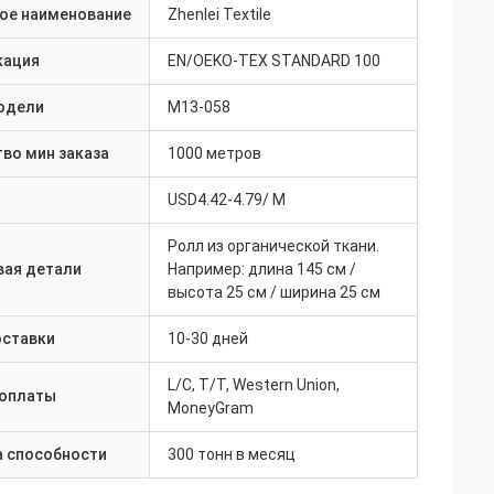
ое наименование
Zhenlei Textile
кация
EN/OEKO-TEX STANDARD 100
одели
M13-058
во мин заказа
1000 метров
USD4.42-4.79/ M
Ролл из органической ткани.
вая детали
Например: длина 145 см /
высота 25 см / ширина 25 см
оставки
10-30 дней
L/C, T/T, Western Union,
 оплаты
MoneyGram
а способности
300 тонн в месяц