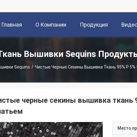
Главная
О Компании
Продукция
Виде
Страница
Ткань Вышивки Sequins Продукт
шивки Sequins
/
Чистые Черные Секины Вышивка Ткань 95% P 5% 
истые черные секины вышивка ткань 9
латьем
Место п