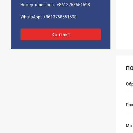
Номер телефона :
+8613758551598
WhatsApp :
+8613758551598
Контакт
ПО
Об
Ра
Ма