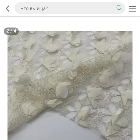
2
/
4