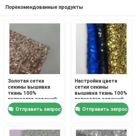
Порекомендованные продукты
Золотая сетка
Настройка цвета
секины вышивка
сетки секины
ткань 100%
вышивка ткань 100%
Домой
полиэстер хороший
полиэстер хороший
для женщин
для женщин
Отправить запрос
Отправить запрос
вечеринки платья
вечеринки платья
Продукты
Видеозаписи