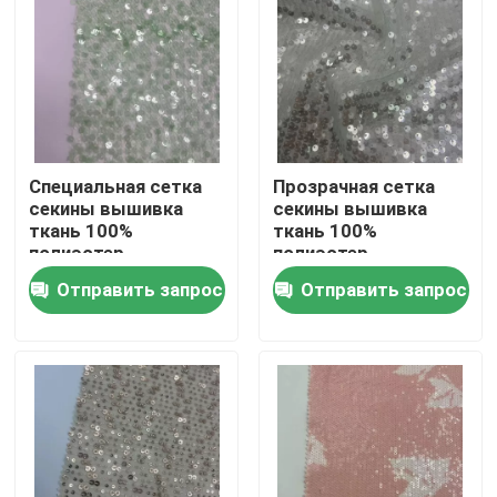
О нас
Экскурсия по заводу
Специальная сетка
Прозрачная сетка
Контроль качества
секины вышивка
секины вышивка
ткань 100%
ткань 100%
полиэстер
полиэстер
Свяжитесь с нами
Прозрачный зеленый
уникальный для
Отправить запрос
Отправить запрос
уникальный для
женщин вечеринки
женщин вечеринки
платья
платья
Запросите цитату
Французская ткань Терри
Ткань вискозы белья