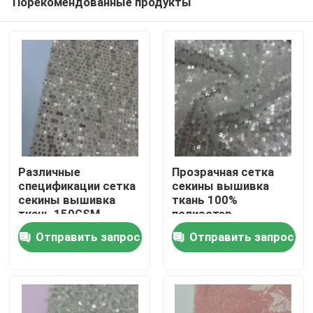
Порекомендованные продукты
Различные
Прозрачная сетка
спецификации сетка
секины вышивка
секины вышивка
ткань 100%
ткань 150GSM
полиэстер
Дома
вышивка для
уникальный для
Отправить запрос
Отправить запрос
женщин платья
женщин вечеринки
платья
О Компании
Контакты