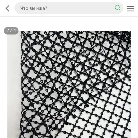
2
/
4