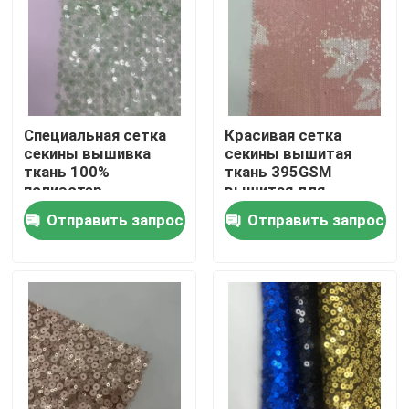
Продукция
видео
Специальная сетка
Красивая сетка
секины вышивка
секины вышитая
Французская ткань Терри
ткань 100%
ткань 395GSM
полиэстер
вышитая для
Прозрачный зеленый
вечеринки платья
Отправить запрос
Отправить запрос
Ткань вискозы белья
уникальный для
женщин вечеринки
платья
Приполюсная ткань ватки
Мягкая ткань раковины
Ткань для вышивки из хлопка