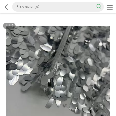
2
/
4