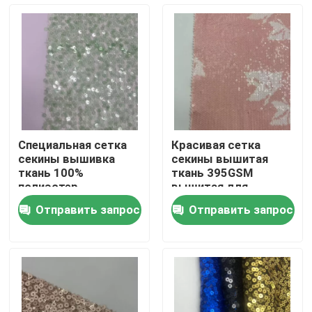
Продукция
видео
Французская ткань Терри
Специальная сетка
Красивая сетка
секины вышивка
секины вышитая
Ткань вискозы белья
ткань 100%
ткань 395GSM
полиэстер
вышитая для
Прозрачный зеленый
вечеринки платья
Отправить запрос
Отправить запрос
уникальный для
Приполюсная ткань ватки
женщин вечеринки
платья
Мягкая ткань раковины
Ткань для вышивки из хлопка