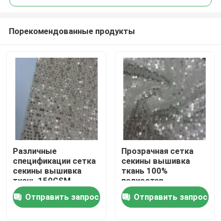
Порекомендованные продукты
Различные
Прозрачная сетка
Дома
спецификации сетка
секины вышивка
секины вышивка
ткань 100%
ткань 150GSM
полиэстер
О Компании
вышивка для
уникальный для
Отправить запрос
Отправить запрос
женщин платья
женщин вечеринки
платья
Контакты