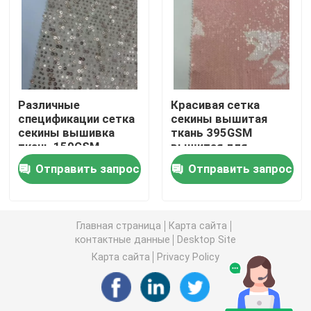
Приполюсная ткань ватки
Мягкая ткань раковины
Различные
Красивая сетка
спецификации сетка
секины вышитая
Ткань для вышивки из хлопка
секины вышивка
ткань 395GSM
ткань 150GSM
вышитая для
вышивка для
вечеринки платья
Ткань вышивки Sequins
Отправить запрос
Отправить запрос
женщин платья
Ткань из джаккарда
Главная страница
Карта сайта
контактные данные
Desktop Site
Плетение тканей Jacquard
Карта сайта
Privacy Policy
Ткань из спортивной футболки