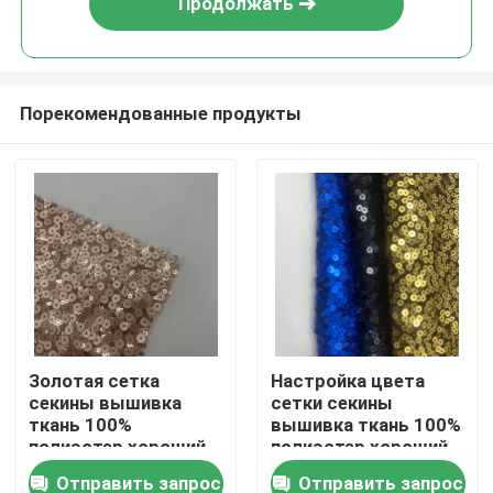
Продолжать
Порекомендованные продукты
Домой
Золотая сетка
Настройка цвета
секины вышивка
сетки секины
Продукты
ткань 100%
вышивка ткань 100%
полиэстер хороший
полиэстер хороший
для женщин
для женщин
Отправить запрос
Отправить запрос
Видеозаписи
вечеринки платья
вечеринки платья