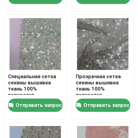
О нас
Экскурсия по заводу
Контроль качества
Свяжитесь с нами
Специальная сетка
Прозрачная сетка
секины вышивка
секины вышивка
ткань 100%
ткань 100%
полиэстер
полиэстер
Запросите цитату
Прозрачный зеленый
уникальный для
Отправить запрос
Отправить запрос
уникальный для
женщин вечеринки
женщин вечеринки
платья
Французская ткань Терри
платья
Ткань вискозы белья