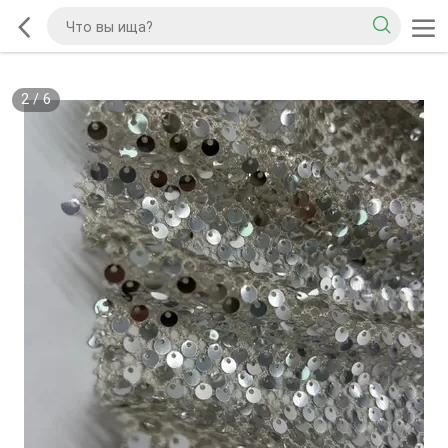
2
/
6